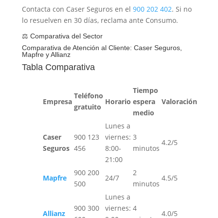
Contacta con Caser Seguros en el
900 202 402
. Si no
lo resuelven en 30 días, reclama ante Consumo.
⚖️ Comparativa del Sector
Comparativa de Atención al Cliente: Caser Seguros,
Mapfre y Allianz
Tabla Comparativa
Tiempo
Teléfono
Empresa
Horario
espera
Valoración
gratuito
medio
Lunes a
Caser
900 123
viernes:
3
4.2/5
Seguros
456
8:00-
minutos
21:00
900 200
2
Mapfre
24/7
4.5/5
500
minutos
Lunes a
900 300
viernes:
4
Allianz
4.0/5