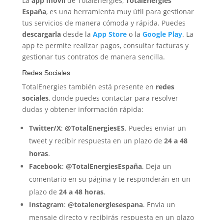
La
app móvil
de TotalEnergies,
TotalEnergies
España
, es una herramienta muy útil para gestionar
tus servicios de manera cómoda y rápida. Puedes
descargarla
desde la
App Store
o la
Google Play
. La
app te permite realizar pagos, consultar facturas y
gestionar tus contratos de manera sencilla.
Redes Sociales
TotalEnergies también está presente en
redes
sociales
, donde puedes contactar para resolver
dudas y obtener información rápida:
Twitter/X
:
@TotalEnergiesES
. Puedes enviar un
tweet y recibir respuesta en un plazo de
24 a 48
horas
.
Facebook
:
@TotalEnergiesEspaña
. Deja un
comentario en su página y te responderán en un
plazo de
24 a 48 horas
.
Instagram
:
@totalenergiesespana
. Envía un
mensaje directo y recibirás respuesta en un plazo