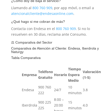
¿Cómo doy de baja el servicio?
Llamando al
800 760 909
, por app móvil, o email a
atencionalcliente@endesaonline.com
.
¿Qué hago si me cobran de más?
Contacta con Endesa en el
800 760 909
. Si no lo
resuelven en 30 días, reclama ante Consumo.
⚖️ Comparativa del Sector
Comparativa de Atención al Cliente: Endesa, Iberdrola y
Naturgy
Tabla Comparativa
Tiempo
Teléfono
Valoración
Empresa
Horario
Espera
Gratuito
(1-5)
Medio
900 760
10
Endesa
24/7
3.8
222
minutos
8:00 –
900 225
15
Iberdrola
20:00
4.0
225
minutos
horas