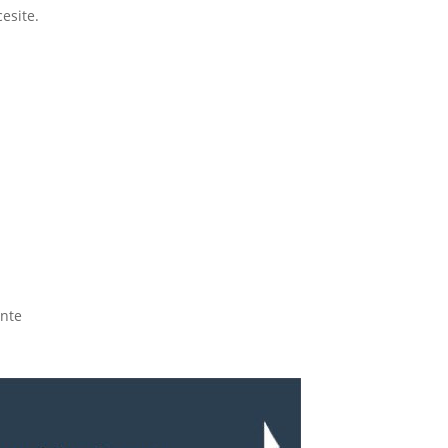
esite.
ente