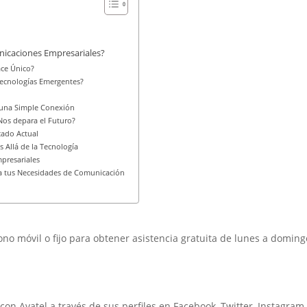
nicaciones Empresariales?
ace Único?
Tecnologías Emergentes?
e una Simple Conexión
Nos depara el Futuro?
cado Actual
 Allá de la Tecnología
presariales
ara tus Necesidades de Comunicación
no móvil o fijo para obtener asistencia gratuita de lunes a doming
on Avatel a través de sus perfiles en Facebook, Twitter, Instagram