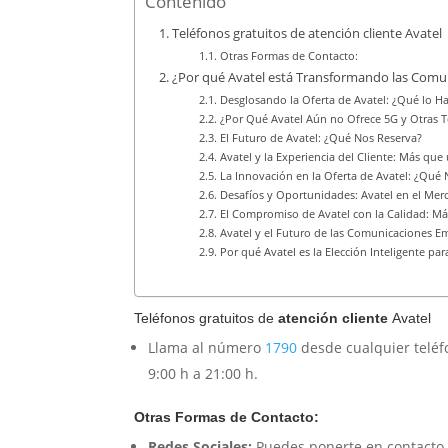
Contenido
Teléfonos gratuitos de atención cliente Avatel
Otras Formas de Contacto:
¿Por qué Avatel está Transformando las Comu
Desglosando la Oferta de Avatel: ¿Qué lo H
¿Por Qué Avatel Aún no Ofrece 5G y Otras 
El Futuro de Avatel: ¿Qué Nos Reserva?
Avatel y la Experiencia del Cliente: Más qu
La Innovación en la Oferta de Avatel: ¿Qué 
Desafíos y Oportunidades: Avatel en el Mer
El Compromiso de Avatel con la Calidad: Más
Avatel y el Futuro de las Comunicaciones Em
Por qué Avatel es la Elección Inteligente p
Teléfonos gratuitos de
atención cliente
Avatel
Llama al número
1790
desde cualquier teléfo
9:00 h a 21:00 h.
Otras Formas de Contacto:
Redes Sociales:
Puedes ponerte en contacto c