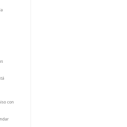
la
us
stá
iso con
ándar