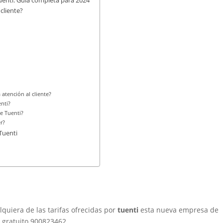
uenti: Guía completa para 2024
cliente?
atención al cliente?
nti?
de Tuenti?
r?
Tuenti
lquiera de las tarifas ofrecidas por
tuenti
esta nueva empresa de
 gratuito 900823462.