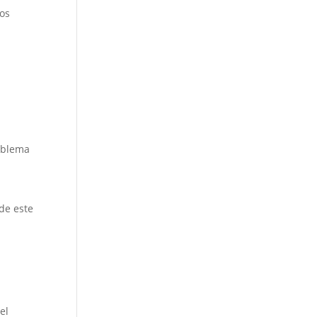
tos
roblema
de este
el